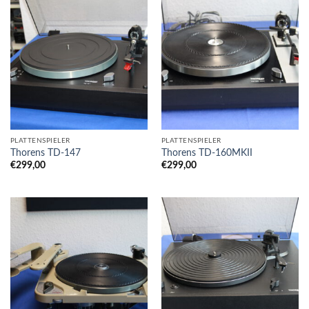
PLATTENSPIELER
PLATTENSPIELER
Thorens TD-147
Thorens TD-160MKII
€
299,00
€
299,00