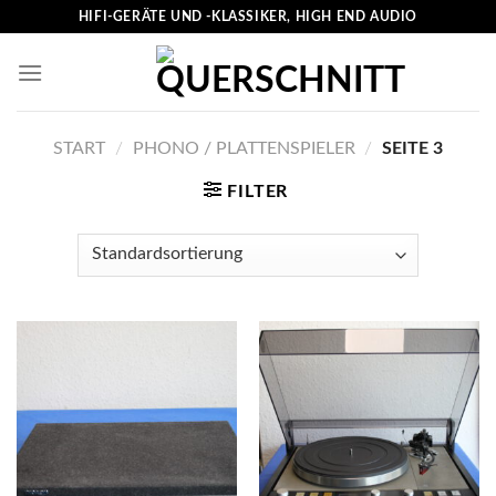
Skip
HIFI-GERÄTE UND -KLASSIKER, HIGH END AUDIO
to
content
START
/
PHONO / PLATTENSPIELER
/
SEITE 3
FILTER