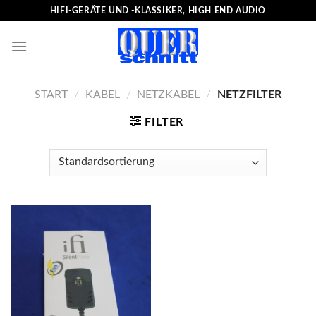
Skip
HIFI-GERÄTE UND -KLASSIKER, HIGH END AUDIO
to
content
START
/
KABEL
/
NETZKABEL
/
NETZFILTER
FILTER