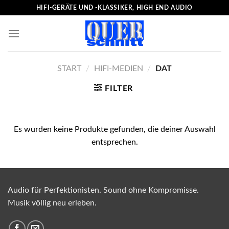
Skip
HIFI-GERÄTE UND -KLASSIKER, HIGH END AUDIO
to
content
START
/
HIFI-MEDIEN
/
DAT
FILTER
Es wurden keine Produkte gefunden, die deiner Auswahl
entsprechen.
Audio für Perfektionisten. Sound ohne Kompromisse.
Musik völlig neu erleben.