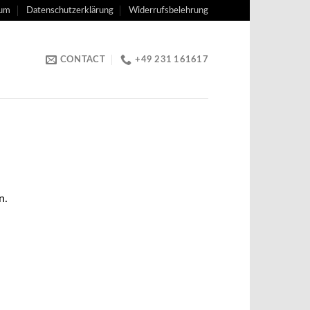
sum
Datenschutzerklärung
Widerrufsbelehrung
CONTACT
+49 231 161617
n.