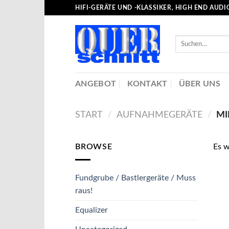
Skip
HIFI-GERÄTE UND -KLASSIKER, HIGH END AUDI
to
content
Suche
nach:
ANGEBOT
KONTAKT
ÜBER UNS
START
/
AUFNAHMEGERÄTE
/
MI
BROWSE
Es w
Fundgrube / Bastlergeräte / Muss
raus!
Equalizer