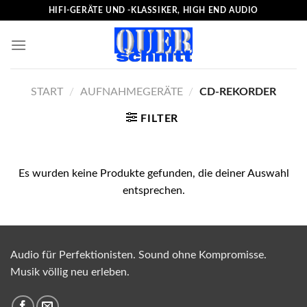
Skip
HIFI-GERÄTE UND -KLASSIKER, HIGH END AUDIO
to
content
START
/
AUFNAHMEGERÄTE
/
CD-REKORDER
FILTER
Es wurden keine Produkte gefunden, die deiner Auswahl
entsprechen.
Audio für Perfektionisten. Sound ohne Kompromisse.
Musik völlig neu erleben.