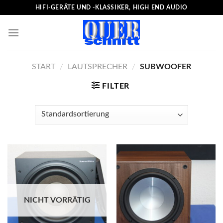
Skip
HIFI-GERÄTE UND -KLASSIKER, HIGH END AUDIO
to
content
START
/
LAUTSPRECHER
/
SUBWOOFER
FILTER
NICHT VORRÄTIG