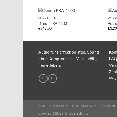
VORSTUFEN
VORS
Denon PRA-1100
Audi
€
249,00
€
1.2
Audio für Perfektionisten. Sound
Kont
ohne Kompromisse. Musik völlig
FAQ
neu erleben.
Vers
Zah
Wid
AGB
IMPRESSUM
DATENSCHUTZERKLÄRUNG
Copyright 2026 ©
Querschnitt