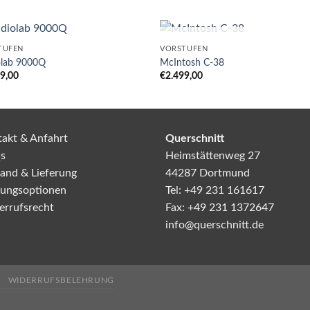
NICHT VORRÄTIG
TUFEN
VORSTUFEN
olab 9000Q
McIntosh C-38
99,00
€
2.499,00
akt & Anfahrt
Querschnitt
s
Heimstättenweg 27
and & Lieferung
44287 Dortmund
lungsoptionen
Tel: +49 231 161617
errufsrecht
Fax: +49 231 1372647
info@querschnitt.de
WIDERRUFSBELEHRUNG