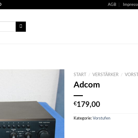
O
AGB
Impres
START
/
VERSTÄRKER
/
VORS
Adcom
€
179,00
Kategorie:
Vorstufen