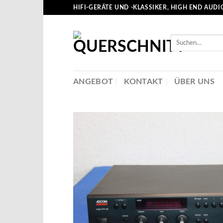
Skip
HIFI-GERÄTE UND -KLASSIKER, HIGH END AUDI
to
content
Suche
nach:
ANGEBOT
KONTAKT
ÜBER UNS